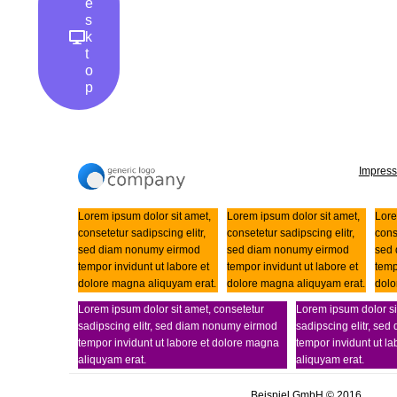
e
s
k
t
o
p
Impres
Lorem ipsum dolor sit amet,
Lorem ipsum dolor sit amet,
Lore
consetetur sadipscing elitr,
consetetur sadipscing elitr,
cons
sed diam nonumy eirmod
sed diam nonumy eirmod
sed
tempor invidunt ut labore et
tempor invidunt ut labore et
temp
dolore magna aliquyam erat.
dolore magna aliquyam erat.
dolo
Lorem ipsum dolor sit amet, consetetur
Lorem ipsum dolor si
sadipscing elitr, sed diam nonumy eirmod
sadipscing elitr, se
tempor invidunt ut labore et dolore magna
tempor invidunt ut l
aliquyam erat.
aliquyam erat.
Beispiel GmbH © 2016