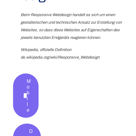
Beim Responsive Webdesign handelt es sich um einen
gestalterischen und technischen Ansatz zur Erstellung von
Websites, so dass diese Websites auf Eigenschaften des
jeweils benutzten Endgeräts reagieren können.
Wikipedia, offizielle Definition
de.wikipedia.org/wiki/Responsive_Webdesign
M
o
b
i
l
e
D