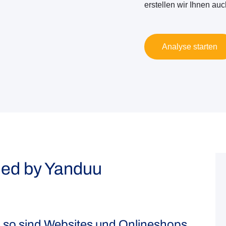
erstellen wir Ihnen a
Analyse starten
gned by Yanduu
- so sind Websites und Onlineshops,