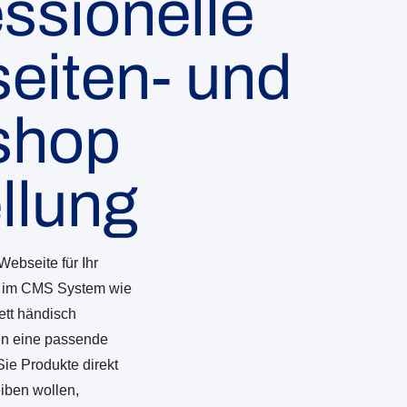
ssionelle
eiten- und
shop
llung
Webseite für Ihr
 im CMS System wie
tt händisch
en eine passende
ie Produkte direkt
eiben wollen,